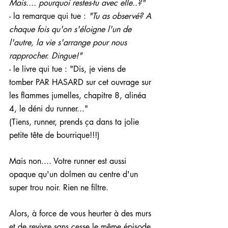
Mais.... pourquoi restes-tu avec elle..?"
- la remarque qui tue : 
"Tu as observé? A 
chaque fois qu'on s'éloigne l'un de 
l'autre, la vie s'arrange pour nous 
rapprocher. Dingue!"
- le livre qui tue : "Dis, je viens de 
tomber PAR HASARD sur cet ouvrage sur 
les flammes jumelles, chapitre 8, alinéa 
4, le déni du runner..."
(Tiens, runner, prends ça dans ta jolie 
petite tête de bourrique!!!)
Mais non.... Votre runner est aussi 
opaque qu'un dolmen au centre d'un 
super trou noir. Rien ne filtre.
Alors, à force de vous heurter à des murs 
et de revivre sans cesse le même épisode 