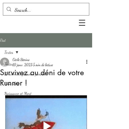
Post
Textes
Cécile Storino
Textes
10 janv. 2023
5 min de lecture
Survivez au déni de votre
Le coin des flammes jumelles
Runner !
Bien-Être
Naissance et Mort