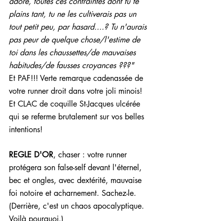
adoré, toutes ces contraintes dont tu te 
plains tant, tu ne les cultiverais pas un 
tout petit peu, par hasard....? Tu n'aurais 
pas peur de quelque chose/l'estime de 
toi dans les chaussettes/de mauvaises 
habitudes/de fausses croyances ???"
Et PAF!!! Verte remarque cadenassée de 
votre runner droit dans votre joli minois! 
Et CLAC de coquille St-Jacques ulcérée 
qui se referme brutalement sur vos belles 
intentions!
REGLE D'OR
, chaser : votre runner 
protégera son false-self devant l'éternel, 
bec et ongles, avec dextérité, mauvaise 
foi notoire et acharnement. Sachez-le.
(Derrière, c'est un chaos apocalyptique. 
Voilà pourquoi.)