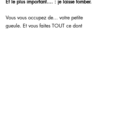
Et le plus important.... : je laisse tomber.
Vous vous occupez de... votre petite 
gueule. Et vous faites TOUT ce dont 
vous avez besoin pour vous sentir bien. 
(Et donc d'être en mesure de renoncer à 
changer votre runner d'un zéphyr de 
millimètre et de n'en avoir rien à péter 
de son déni. Vital, ce dernier point.)
Je dis bien : TOUT.
Sur le ring des flammes jumelles, tout est 
permis : vous barrer, lui poser des lapins, 
vous marier, lui faire 3 enfants dans le 
dos, partir vivre au Japon...
TOUT!