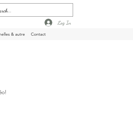
Log In
elles & autre
Contact
éo!